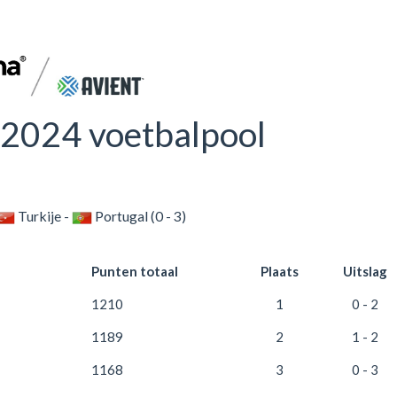
2024 voetbalpool
Turkije -
Portugal (0 - 3)
Punten totaal
Plaats
Uitslag
1210
1
0 - 2
1189
2
1 - 2
1168
3
0 - 3