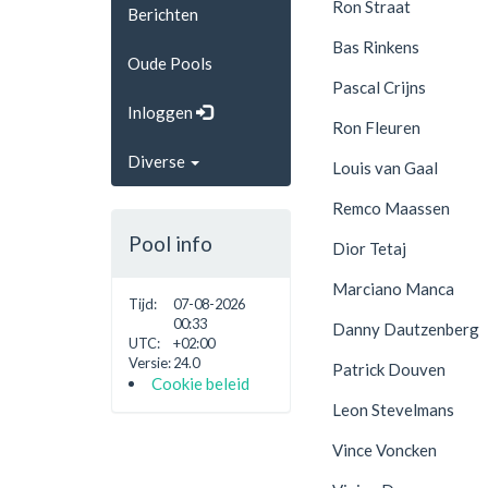
Ron Straat
Berichten
Bas Rinkens
Oude Pools
Pascal Crijns
Inloggen
Ron Fleuren
Diverse
Louis van Gaal
Remco Maassen
Pool info
Dior Tetaj
Marciano Manca
Tijd:
07-08-2026
00:33
Danny Dautzenberg
UTC:
+02:00
Versie:
24.0
Patrick Douven
Cookie beleid
Leon Stevelmans
Vince Voncken