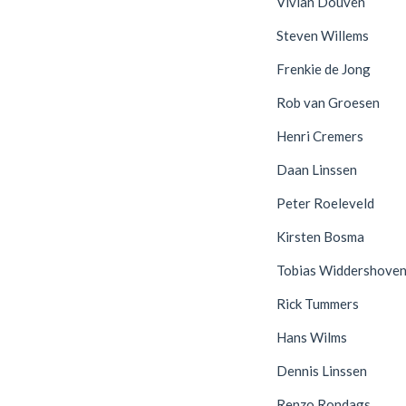
Vivian Douven
Steven Willems
Frenkie de Jong
Rob van Groesen
Henri Cremers
Daan Linssen
Peter Roeleveld
Kirsten Bosma
Tobias Widdershove
Rick Tummers
Hans Wilms
Dennis Linssen
Renzo Rondags