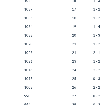
1044
16
1 - 3
1037
17
1 - 2
1035
18
1 - 2
1034
19
1 - 4
1032
20
1 - 3
1028
21
1 - 2
1028
21
2 - 1
1021
23
1 - 2
n
1016
24
2 - 2
1015
25
0 - 3
1008
26
2 - 2
998
27
0 - 2
994
28
0 - 2