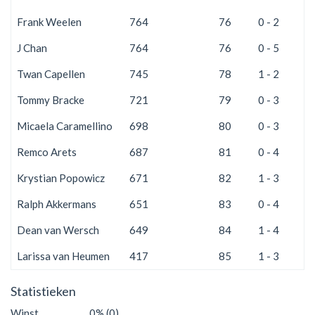
Frank Weelen
764
76
0 - 2
2
J Chan
764
76
0 - 5
2
Twan Capellen
745
78
1 - 2
1
Tommy Bracke
721
79
0 - 3
2
Micaela Caramellino
698
80
0 - 3
2
Remco Arets
687
81
0 - 4
2
Krystian Popowicz
671
82
1 - 3
1
Ralph Akkermans
651
83
0 - 4
2
Dean van Wersch
649
84
1 - 4
1
Larissa van Heumen
417
85
1 - 3
1
Statistieken
Winst
0% (0)