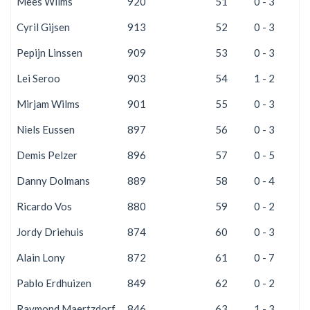
Mees Wilms
920
51
0 - 3
2
Cyril Gijsen
913
52
0 - 3
2
Pepijn Linssen
909
53
0 - 3
2
Lei Seroo
903
54
1 - 2
1
Mirjam Wilms
901
55
0 - 3
2
Niels Eussen
897
56
0 - 3
2
Demis Pelzer
896
57
0 - 5
2
Danny Dolmans
889
58
0 - 4
2
Ricardo Vos
880
59
0 - 2
2
Jordy Driehuis
874
60
0 - 3
2
Alain Lony
872
61
0 - 7
2
Pablo Erdhuizen
849
62
0 - 2
2
Raymond Maertzdorf
846
63
1 - 3
1