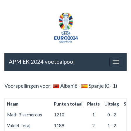
APM EK 2024 voetbalpool
Voorspellingen voor:
Albanië -
Spanje (0 - 1)
Naam
Punten totaal
Plaats
Uitslag
Sco
Math Bisscheroux
1210
1
0 - 2
2
Valdet Tetaj
1189
2
1 - 2
1