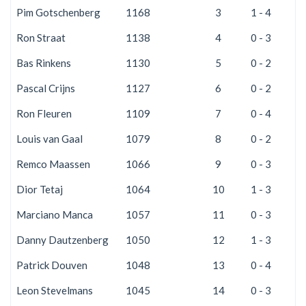
Pim Gotschenberg
1168
3
1 - 4
1
Ron Straat
1138
4
0 - 3
2
Bas Rinkens
1130
5
0 - 2
2
Pascal Crijns
1127
6
0 - 2
2
Ron Fleuren
1109
7
0 - 4
2
Louis van Gaal
1079
8
0 - 2
2
Remco Maassen
1066
9
0 - 3
2
Dior Tetaj
1064
10
1 - 3
1
Marciano Manca
1057
11
0 - 3
2
Danny Dautzenberg
1050
12
1 - 3
1
Patrick Douven
1048
13
0 - 4
2
Leon Stevelmans
1045
14
0 - 3
2