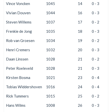
Vince Voncken
1045
14
0 - 3
2
Vivian Douven
1044
16
0 - 3
2
Steven Willems
1037
17
0 - 2
2
Frenkie de Jong
1035
18
0 - 3
2
Rob van Groesen
1034
19
0 - 2
2
Henri Cremers
1032
20
0 - 3
2
Daan Linssen
1028
21
0 - 2
2
Peter Roeleveld
1028
21
0 - 3
2
Kirsten Bosma
1021
23
0 - 4
2
Tobias Widdershoven
1016
24
0 - 4
2
Rick Tummers
1015
25
0 - 2
2
Hans Wilms
1008
26
0 - 3
2