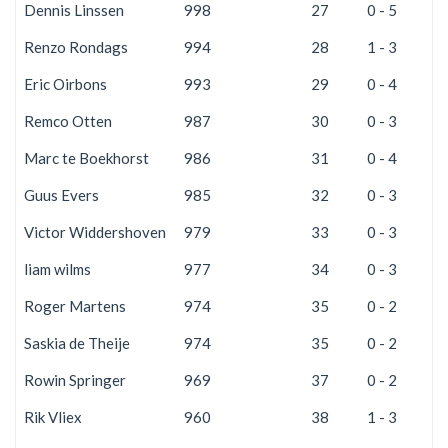
Dennis Linssen
998
27
0 - 5
2
Renzo Rondags
994
28
1 - 3
1
Eric Oirbons
993
29
0 - 4
2
Remco Otten
987
30
0 - 3
2
Marc te Boekhorst
986
31
0 - 4
2
Guus Evers
985
32
0 - 3
2
Victor Widdershoven
979
33
0 - 3
2
liam wilms
977
34
0 - 3
2
Roger Martens
974
35
0 - 2
2
Saskia de Theije
974
35
0 - 2
2
Rowin Springer
969
37
0 - 2
2
Rik Vliex
960
38
1 - 3
1