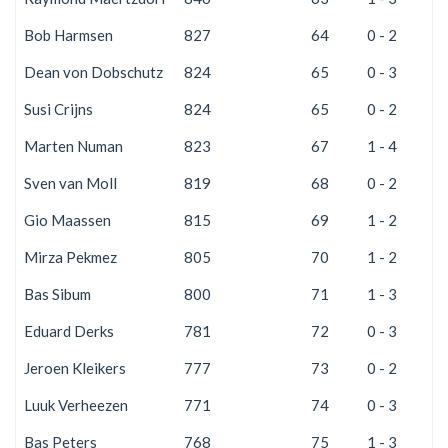
Bob Harmsen
827
64
0 - 2
2
Dean von Dobschutz
824
65
0 - 3
2
Susi Crijns
824
65
0 - 2
2
Marten Numan
823
67
1 - 4
1
Sven van Moll
819
68
0 - 2
2
Gio Maassen
815
69
1 - 2
1
Mirza Pekmez
805
70
1 - 2
1
Bas Sibum
800
71
1 - 3
1
Eduard Derks
781
72
0 - 3
2
Jeroen Kleikers
777
73
0 - 2
2
Luuk Verheezen
771
74
0 - 3
2
Bas Peters
768
75
1 - 3
1