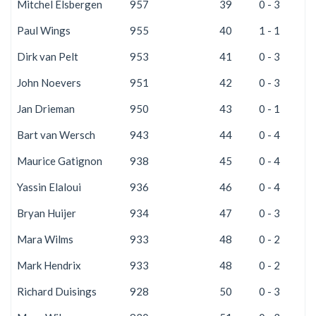
Mitchel Elsbergen
957
39
0 - 3
2
Paul Wings
955
40
1 - 1
5
Dirk van Pelt
953
41
0 - 3
2
John Noevers
951
42
0 - 3
2
Jan Drieman
950
43
0 - 1
3
Bart van Wersch
943
44
0 - 4
2
Maurice Gatignon
938
45
0 - 4
2
Yassin Elaloui
936
46
0 - 4
2
Bryan Huijer
934
47
0 - 3
2
Mara Wilms
933
48
0 - 2
2
Mark Hendrix
933
48
0 - 2
2
Richard Duisings
928
50
0 - 3
2