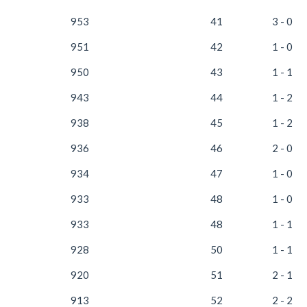
953
41
3 - 0
951
42
1 - 0
950
43
1 - 1
943
44
1 - 2
938
45
1 - 2
936
46
2 - 0
934
47
1 - 0
933
48
1 - 0
933
48
1 - 1
928
50
1 - 1
920
51
2 - 1
913
52
2 - 2