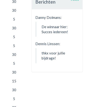
Berichten
30
30
Danny Dolmans:
5
De winnaar hier:
30
Succes iedereen!
5
Dennis Linssen:
5
thkx voor jullie
30
bijdrage!
5
30
15
30
5