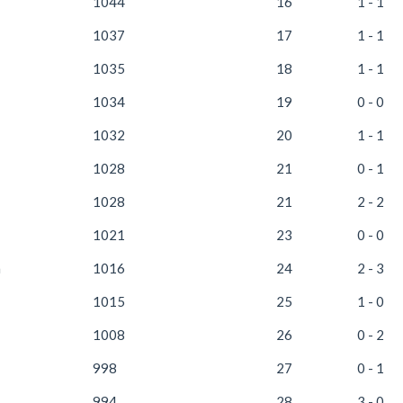
1044
16
1 - 1
1037
17
1 - 1
1035
18
1 - 1
1034
19
0 - 0
1032
20
1 - 1
1028
21
0 - 1
1028
21
2 - 2
1021
23
0 - 0
n
1016
24
2 - 3
1015
25
1 - 0
1008
26
0 - 2
998
27
0 - 1
994
28
3 - 0