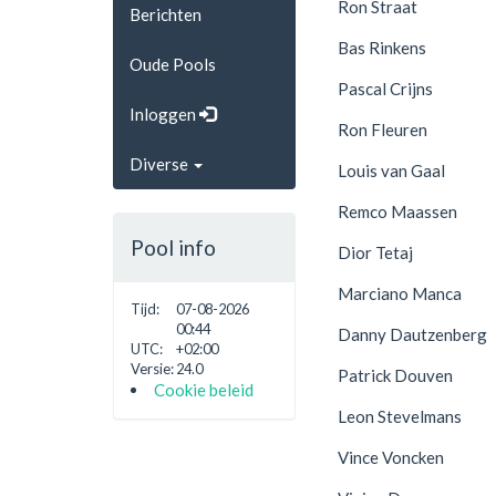
Ron Straat
Berichten
Bas Rinkens
Oude Pools
Pascal Crijns
Inloggen
Ron Fleuren
Diverse
Louis van Gaal
Remco Maassen
Pool info
Dior Tetaj
Marciano Manca
Tijd:
07-08-2026
00:44
Danny Dautzenberg
UTC:
+02:00
Versie:
24.0
Patrick Douven
Cookie beleid
Leon Stevelmans
Vince Voncken