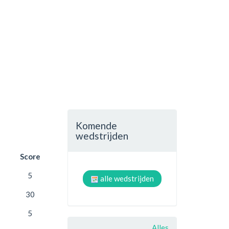
Komende
wedstrijden
Score
5
alle wedstrijden
30
5
Alles