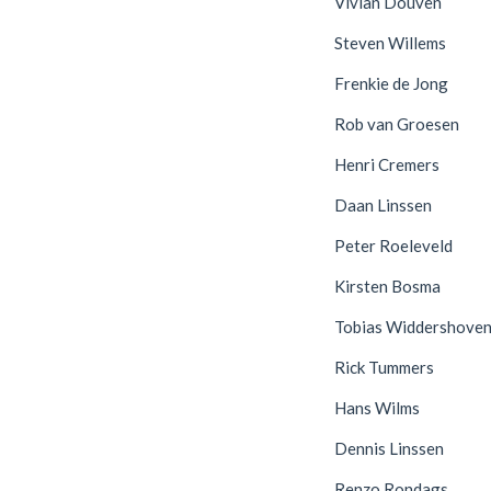
Vivian Douven
Steven Willems
Frenkie de Jong
Rob van Groesen
Henri Cremers
Daan Linssen
Peter Roeleveld
Kirsten Bosma
Tobias Widdershove
Rick Tummers
Hans Wilms
Dennis Linssen
Renzo Rondags