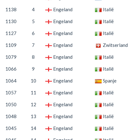
1138
4
Engeland
Italië
1130
5
Engeland
Italië
1127
6
Engeland
Italië
1109
7
Engeland
Zwitserland
1079
8
Engeland
Italië
1066
9
Engeland
Italië
1064
10
Engeland
Spanje
1057
11
Engeland
Italië
1050
12
Engeland
Italië
1048
13
Engeland
Italië
1045
14
Engeland
Italië
1045
14
Engeland
Italië