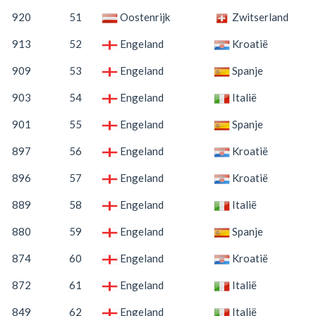
920
51
Oostenrijk
Zwitserland
913
52
Engeland
Kroatië
909
53
Engeland
Spanje
903
54
Engeland
Italië
901
55
Engeland
Spanje
897
56
Engeland
Kroatië
896
57
Engeland
Kroatië
889
58
Engeland
Italië
880
59
Engeland
Spanje
874
60
Engeland
Kroatië
872
61
Engeland
Italië
849
62
Engeland
Italië