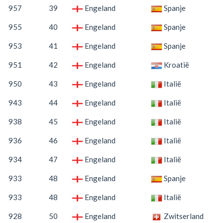
957
39
Engeland
Spanje
955
40
Engeland
Spanje
953
41
Engeland
Spanje
951
42
Engeland
Kroatië
950
43
Engeland
Italië
943
44
Engeland
Italië
938
45
Engeland
Italië
936
46
Engeland
Italië
934
47
Engeland
Italië
933
48
Engeland
Spanje
933
48
Engeland
Italië
928
50
Engeland
Zwitserland