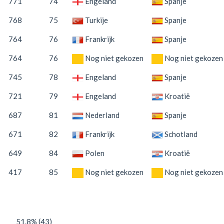
771
74
Engeland
Spanje
768
75
Turkije
Spanje
764
76
Frankrijk
Spanje
764
76
Nog niet gekozen
Nog niet gekozen
745
78
Engeland
Spanje
721
79
Engeland
Kroatië
687
81
Nederland
Spanje
671
82
Frankrijk
Schotland
649
84
Polen
Kroatië
417
85
Nog niet gekozen
Nog niet gekozen
51.8% (43)