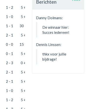
Berichten
1 - 2
5 + 25
1 - 0
5 + 25
Danny Dolmans:
1 - 1
30 + 25
De winnaar hier:
Succes iedereen!
2 - 1
5 + 50
0 - 0
15 + 25
Dennis Linssen:
0 - 1
5 + 25
thkx voor jullie
bijdrage!
2 - 3
0 + 35
2 - 1
5 + 25
2 - 1
5 + 25
1 - 0
5 + 25
1 - 2
5 + 25
1 - 2
5 + 25