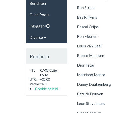
Berichten
Ron Straat
Oude Pools
Bas Rinkens
Inloggen
Pascal Crijns
Ron Fleuren
Diverse
Louis van Gaal
Remco Maassen
Pool info
Dior Tetaj
Tijd:
07-08-2026
Marciano Manca
05:13
UTC:
+02:00
Danny Dautzenberg
Versie:
24.0
Cookie beleid
Patrick Douven
Leon Stevelmans
Vince Voncken